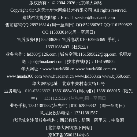
版权所有： © 2004-2026 北京华大网络
Copyright ©北京天地华大网络技术有限公司 All rights reserved.
建站咨询提交邮箱：E-mail:
service@huadanet.com
售前咨询QQ:289216314 (周一至周日) QQ:852386267 QQ:1161599822
QQ:1158330146(周一至周日)
售后服务QQ:852386267 售后电话:010-62986369 手机：
13331088403（杜先生）
业务合作：
hd360@126.com
| 域名空间:1161599822@qq.com| 求职发
送：
job@huadanet.com
| 技术在线QQ：1161599822
华大网址：
www.huada360.cn
www.huada360.com.cn
www.huada360.com
www.huadanet.cn
www.hd360.cn
www.bj360.com
华大网络地址：北京中关村南大街12号
业务电话:
010-62826832 |
13331088403 (周小姐) | 13381068015（陆先
生）
|
13311215328 (
丛先生
)
周一至周日
业务手机:13311381587(丛先生) | 010-62826832 （周一至周日）
意见及投诉电话：13311381587
代理域名注册服务机构：西部数码，新网，阿里云，中资源
[北京华大网络旗下网站]
京ICP备05001314号-6