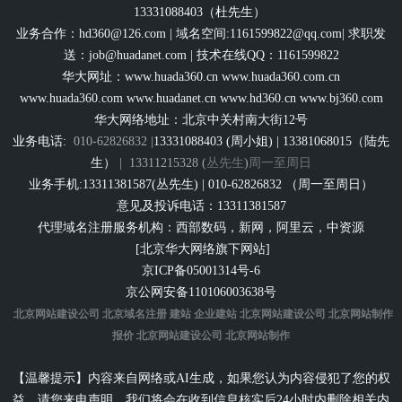
13331088403（杜先生）
业务合作：
hd360@126.com
| 域名空间:1161599822@qq.com| 求职发
送：
job@huadanet.com
| 技术在线QQ：1161599822
华大网址：
www.huada360.cn
www.huada360.com.cn
www.huada360.com
www.huadanet.cn
www.hd360.cn
www.bj360.com
华大网络地址：北京中关村南大街12号
业务电话:
010-62826832 |
13331088403 (周小姐) | 13381068015（陆先
生）
|
13311215328 (
丛先生
)
周一至周日
业务手机:13311381587(丛先生) | 010-62826832 （周一至周日）
意见及投诉电话：13311381587
代理域名注册服务机构：西部数码，新网，阿里云，中资源
[北京华大网络旗下网站]
京ICP备05001314号-6
京公网安备110106003638号
北京网站建设公司
北京域名注册
建站
企业建站
北京网站建设公司
北京网站制作
报价
北京网站建设公司
北京网站制作
【温馨提示】内容来自网络或AI生成，如果您认为内容侵犯了您的权
益，请您来电声明，我们将会在收到信息核实后24小时内删除相关内