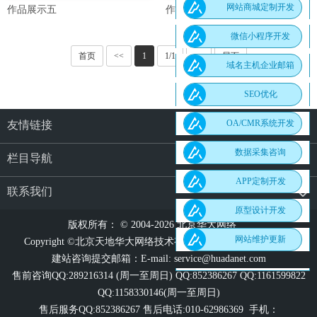
网站商城定制开发
作品展示五
作品展示四
微信小程序开发
首页
<<
1
1/1
>>
尾页
域名主机企业邮箱
SEO优化
OA/CMR系统开发
友情链接
数据采集咨询
栏目导航
APP定制开发
联系我们
原型设计开发
版权所有： © 2004-2026 北京华大网络
网站维护更新
Copyright ©北京天地华大网络技术有限公司 All rights reserved.
建站咨询提交邮箱：E-mail:
service@huadanet.com
售前咨询QQ:289216314 (周一至周日) QQ:852386267 QQ:1161599822
QQ:1158330146(周一至周日)
售后服务QQ:852386267 售后电话:010-62986369 手机：