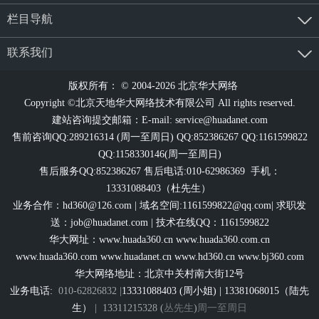
栏目导航
联系我们
版权所有： © 2004-2026 北京华大网络
Copyright ©北京天地华大网络技术有限公司 All rights reserved.
建站咨询提交邮箱：E-mail:
service@huadanet.com
售前咨询QQ:289216314 (周一至周日) QQ:852386267 QQ:1161599822
QQ:1158330146(周一至周日)
售后服务QQ:852386267 售后电话:010-62986369 手机：
13331088403（杜先生）
业务合作：
hd360@126.com
| 域名空间:1161599822@qq.com| 求职发
送：
job@huadanet.com
| 技术在线QQ：1161599822
华大网址：
www.huada360.cn
www.huada360.com.cn
www.huada360.com
www.huadanet.cn
www.hd360.cn
www.bj360.com
华大网络地址：北京中关村南大街12号
业务电话:
010-62826832 |
13331088403 (周小姐) | 13381068015（陆先
生）
|
13311215328 (
丛先生
)
周一至周日