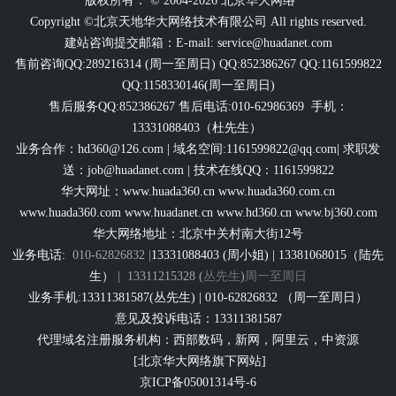
版权所有： © 2004-2026 北京华大网络
Copyright ©北京天地华大网络技术有限公司 All rights reserved.
建站咨询提交邮箱：E-mail:
service@huadanet.com
售前咨询QQ:289216314 (周一至周日) QQ:852386267 QQ:1161599822
QQ:1158330146(周一至周日)
售后服务QQ:852386267 售后电话:010-62986369 手机：
13331088403（杜先生）
业务合作：
hd360@126.com
| 域名空间:1161599822@qq.com| 求职发
送：
job@huadanet.com
| 技术在线QQ：1161599822
华大网址：
www.huada360.cn
www.huada360.com.cn
www.huada360.com
www.huadanet.cn
www.hd360.cn
www.bj360.com
华大网络地址：北京中关村南大街12号
业务电话:
010-62826832 |
13331088403 (周小姐) | 13381068015（陆先
生）
|
13311215328 (
丛先生
)
周一至周日
业务手机:13311381587(丛先生) | 010-62826832 （周一至周日）
意见及投诉电话：13311381587
代理域名注册服务机构：西部数码，新网，阿里云，中资源
[北京华大网络旗下网站]
京ICP备05001314号-6