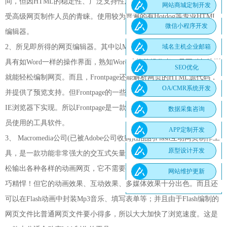
间，但因HTML的稳定性、广泛支持性及可创建复杂的页面效果，仍
网站商城定制开发
受高级网页制作人员的青睐。使用较为普遍的有Hotdog等专业HTML
微信小程序开发
编辑器。
2、所见即所得的网页编辑器。其中以Microsoft Frontpage为代表，它
域名主机企业邮箱
具有如Word一样的操作界面，熟知Word功能的操作者，只要稍加培训
SEO优化
就能轻松编制网页。而且，Frontpage还能解析网页的HTML源代码，
OA/CMR系统开发
并提供了预览支持。但Frontpage的一些特殊显示功能并不能在其它非
IE浏览器下实现。所以Frontpage是一款非常适合初、中级网页制作人
数据采集咨询
员使用的工具软件。
APP定制开发
3、 Macromedia公司(已被Adobe公司收购)出品的Flash互动网页制作工
原型设计开发
具，是一款功能非常强大的交互式矢量多媒体网页制作工具。能够轻
松输出各种各样的动画网页，它不需要特别繁杂的操作，也比JAVA小
网站维护更新
巧精悍！但它的动画效果、互动效果、多媒体效果十分出色。而且还
可以在Flash动画中封装Mp3音乐、填写表单等；并且由于Flash编制的
网页文件比普通网页文件要小得多，所以大大加快了浏览速度。这是