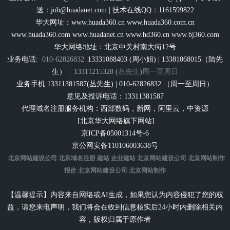
送：
job@huadanet.com
| 技术在线QQ：1161599822
华大网址：
www.huada360.cn
www.huada360.com.cn
www.huada360.com
www.huadanet.cn
www.hd360.cn
www.bj360.com
华大网络地址：北京中关村南大街12号
业务电话:
010-62826832 |
13331088403 (周小姐) | 13381068015（陆先
生）
|
13311215328 (
丛先生
)
周一至周日
业务手机:13311381587(丛先生) | 010-62826832 （周一至周日）
意见及投诉电话：13311381587
代理域名注册服务机构：西部数码，新网，阿里云，中资源
[北京华大网络旗下网站]
京ICP备05001314号-6
京公网安备110106003638号
北京网站建设公司
北京域名注册
建站
企业建站
北京网站建设公司
北京网站制作
报价
北京网站建设公司
北京网站制作
【温馨提示】内容来自网络或AI生成，如果您认为内容侵犯了您的权
益，请您来电声明，我们将会在收到信息核实后24小时内删除相关内
容，版权归属于原作者