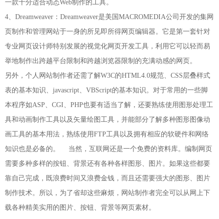
一款十分适合动态Web制作的工具。
4、Dreamweaver：Dreamweaver是美国MACROMEDIA公司开发的集网
页制作和管理网站于一身的所见即所得网页编辑器。它是第一套针对
专业网页设计师特别发展的视觉化网页开发工具，利用它可以轻而易
举地制作出跨越平台限制和跨越浏览器限制的充满动感的网页。
另外，个人网站制作者还需了解W3C的HTML4.0规范、CSS层叠样式
表的基本知识、javascript、VBScript的基本知识。对于常用的一些脚
本程序如ASP、CGI、PHP也要有适当了解，还要熟练使用图形处理工
具和动画制作工具以及矢量绘图工具，并能部分了解多种图形图像动
画工具的基本用法，熟练使用FTP工具以及拥有相应的软硬件和网络
知识也是必备的。 当然，互联网还是一个免费的资料库。编制网页
需要多种多样的按钮、背景还有各种各样图形、图片。如果这些都要
靠自己完成，既浪费时间又浪费金钱，而且还需要强大的图形、图片
制作技术。所以，为了省却这些麻烦，网站制作者完全可以从网上下
载各种精美实用的图片、按钮、背景等网页素材。